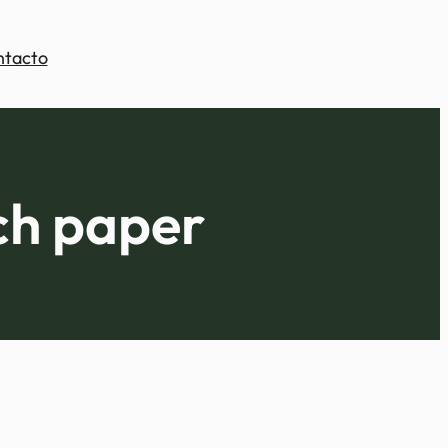
ntacto
ch paper