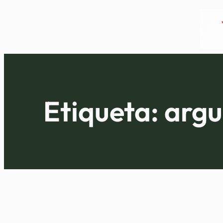
Saltar
al
contenido
Etiqueta:
argu